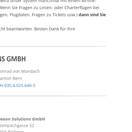
 wird unser System manchmal mit einem Airline-
enn Sie Fragen zu Linien- oder Charterflügen bei
gen, Flugdaten, Fragen zu Tickets usw.)
dann sind Sie
cht beantworten. Besten Dank für Ihre
onrad von Mandach
anton Bern
H-035.4.025.640-5
exon Solutions GmbH
tampachgasse 52
065 Bolligen