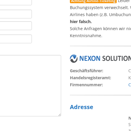
Leider
Achtung Airline-Ticketing
Buchungssystem verwechselt. W
Airlines haben (z.B. Umbuchun
hier falsch.
Solche Anfragen können wir ni
Kenntnisnahme.
Geschäftsführer:
C
Handelsregisteramt:
K
Firmennummer:
C
Adresse
N
S
3