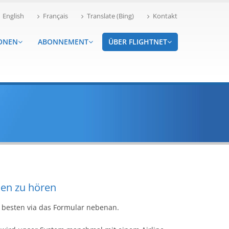
English
Français
Translate (Bing)
Kontakt
ONEN
ABONNEMENT
ÜBER FLIGHTNET
nen zu hören
m besten via das Formular nebenan.